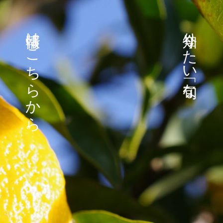
は
り
こ
た
ち
い
ら
な
か
ら
。