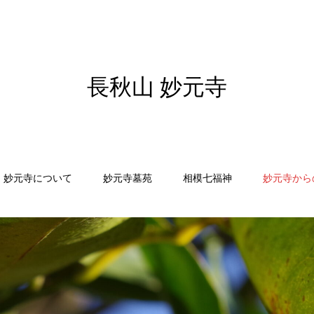
長秋山 妙元寺
妙元寺について
妙元寺墓苑
相模七福神
妙元寺から