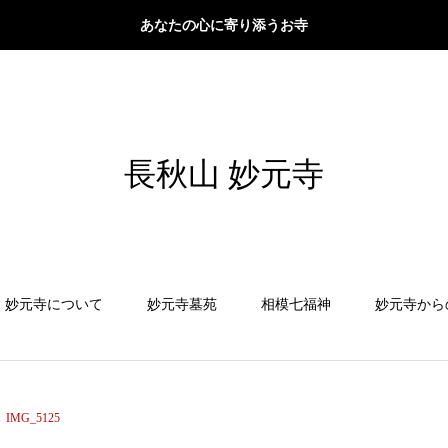
あなたの心に寄り添うお寺
長秋山 妙元寺
妙元寺について
妙元寺墓苑
相模七福神
妙元寺から
IMG_5125