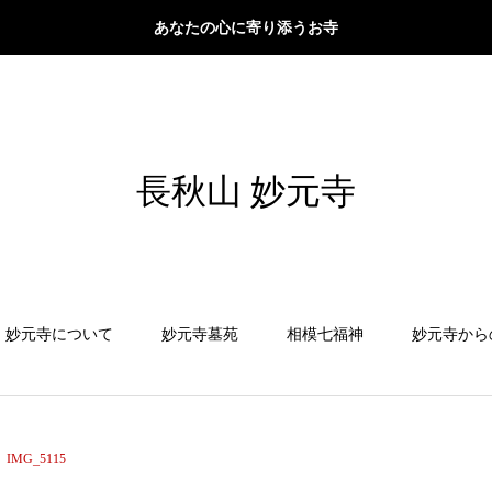
あなたの心に寄り添うお寺
長秋山 妙元寺
妙元寺について
妙元寺墓苑
相模七福神
妙元寺から
IMG_5115