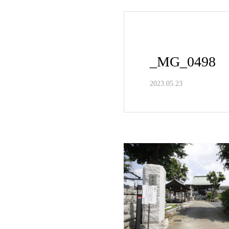
_MG_0498
2023.05.23