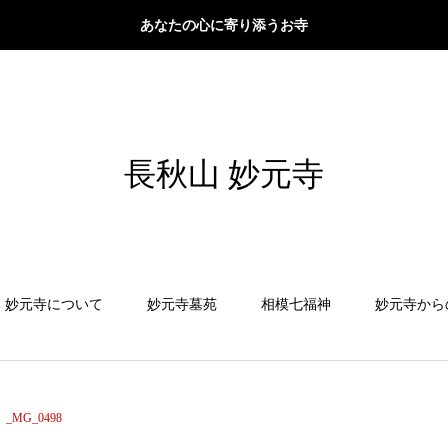
あなたの心に寄り添うお寺
長秋山 妙元寺
妙元寺について
妙元寺墓苑
相模七福神
妙元寺から
_MG_0498