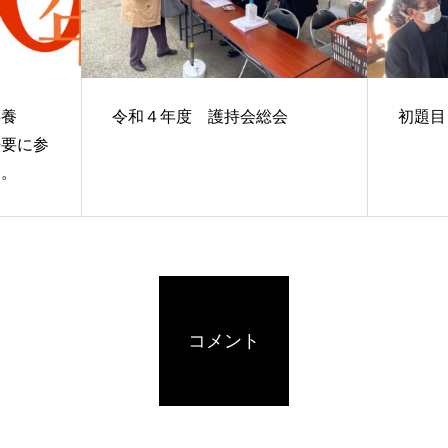
供養
令和４年度 護持会総会
初題
法要に参
た。
コメント