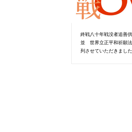
終戦八十年戦没者追善
並 世界立正平和祈願
列させていただきまし