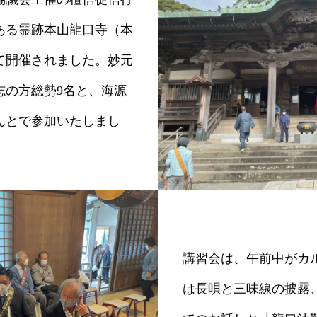
ある霊跡本山龍口寺（本
て開催されました。妙元
志の方総勢9名と、海源
んとで参加いたしまし
講習会は、午前中がカ
は長唄と三味線の披露