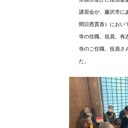
講習会が、藤沢市に
間日恩貫首）におい
寺の住職、役員、有
寺のご住職、役員さ
た。