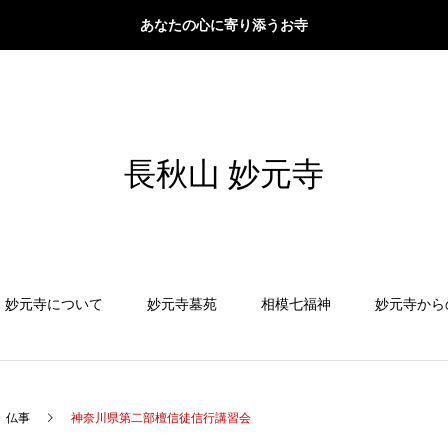
あなたの心に寄り添うお寺
長秋山 妙元寺
妙元寺について
妙元寺墓苑
相模七福神
妙元寺から
仏事
神奈川県第二部檀信徒信行講習会