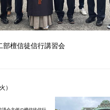
二部檀信徒信行講習会
（火）
協議会主催の檀信徒信行