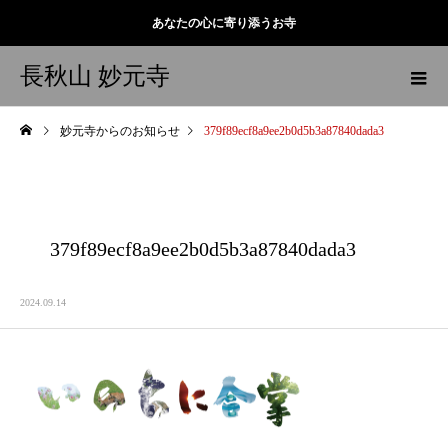
あなたの心に寄り添うお寺
長秋山 妙元寺
妙元寺からのお知らせ
379f89ecf8a9ee2b0d5b3a87840dada3
379f89ecf8a9ee2b0d5b3a87840dada3
2024.09.14