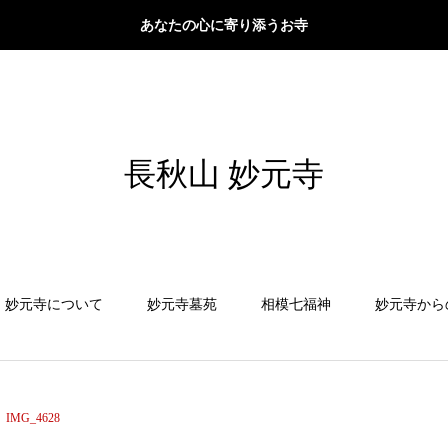
あなたの心に寄り添うお寺
長秋山 妙元寺
妙元寺について
妙元寺墓苑
相模七福神
妙元寺から
IMG_4628