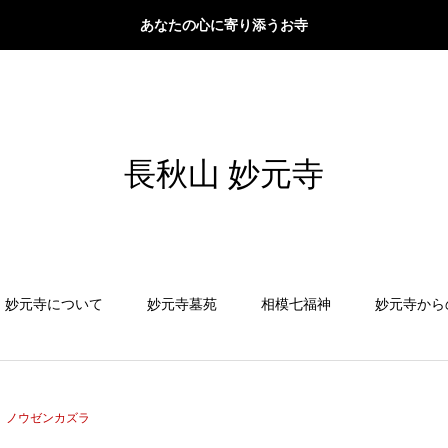
あなたの心に寄り添うお寺
長秋山 妙元寺
妙元寺について
妙元寺墓苑
相模七福神
妙元寺から
ノウゼンカズラ